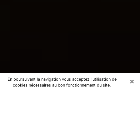
×
En poursuivant la navigation vous acceptez l'utilisation de
cookies nécessaires au bon fonctionnement du site.
Consultation avec une voyante
tarologue à Saint-Laurent-Blangy
62223