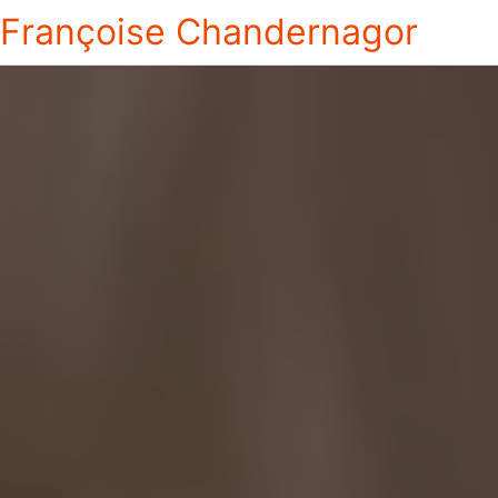
Françoise Chandernagor