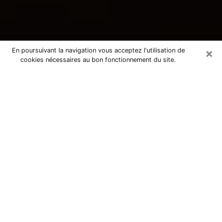
×
En poursuivant la navigation vous acceptez l'utilisation de
cookies nécessaires au bon fonctionnement du site.
Consultation avec une voyante
tarologue à La Mulatière 69350