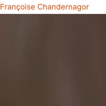
Françoise Chandernagor