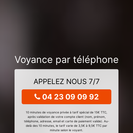
Voyance par téléphone
APPELEZ NOUS 7/7
04 23 09 09 92
10 minutes de voyance privée à tarif spécial de 15€ TTC,
après validation de votre compte client (nom, prénom,
téléphone, adresse, email et carte de paiement valide). Au-
delà des 10 minutes, le tarif varie de 3,5€ à 9,5€ TTC par
minute selon le voyant.