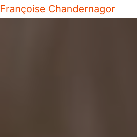
Françoise Chandernagor