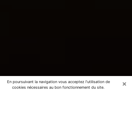
×
En poursuivant la navigation vous acceptez l'utilisation de
cookies nécessaires au bon fonctionnement du site.
Consultation avec une voyante
tarologue à Saint-Bonnet-de-Mure
69720