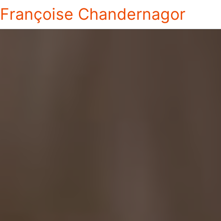
Françoise Chandernagor