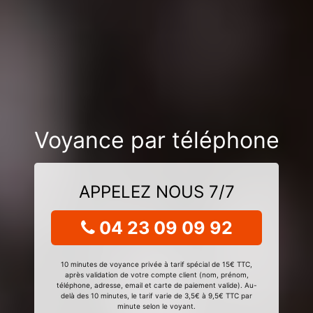
Voyance par téléphone
APPELEZ NOUS 7/7
04 23 09 09 92
10 minutes de voyance privée à tarif spécial de 15€ TTC,
après validation de votre compte client (nom, prénom,
téléphone, adresse, email et carte de paiement valide). Au-
delà des 10 minutes, le tarif varie de 3,5€ à 9,5€ TTC par
minute selon le voyant.