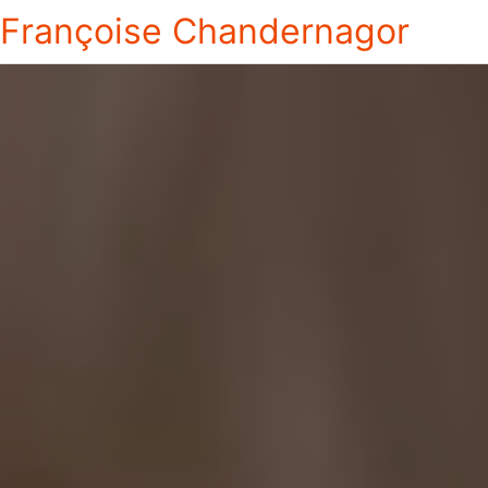
Françoise Chandernagor