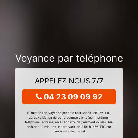
Voyance par téléphone
APPELEZ NOUS 7/7
04 23 09 09 92
10 minutes de voyance privée à tarif spécial de 15€ TTC,
après validation de votre compte client (nom, prénom,
téléphone, adresse, email et carte de paiement valide). Au-
delà des 10 minutes, le tarif varie de 3,5€ à 9,5€ TTC par
minute selon le voyant.