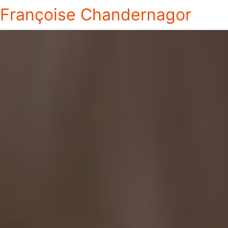
Françoise Chandernagor