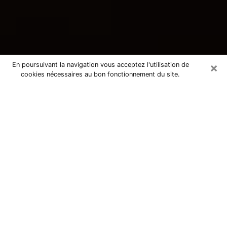
×
En poursuivant la navigation vous acceptez l'utilisation de
cookies nécessaires au bon fonctionnement du site.
Consultation avec une voyante
tarologue à Vaulx-en-Velin 69120