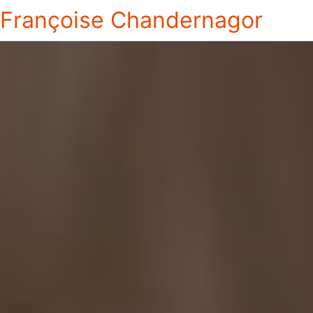
Françoise Chandernagor