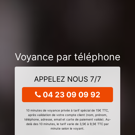
Voyance par téléphone
APPELEZ NOUS 7/7
04 23 09 09 92
10 minutes de voyance privée à tarif spécial de 15€ TTC,
après validation de votre compte client (nom, prénom,
téléphone, adresse, email et carte de paiement valide). Au-
delà des 10 minutes, le tarif varie de 3,5€ à 9,5€ TTC par
minute selon le voyant.