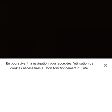
×
En poursuivant la navigation vous acceptez l'utilisation de
cookies nécessaires au bon fonctionnement du site.
Consultation avec une voyante
tarologue à Montceau-les-Mines
71300