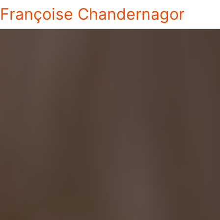
Françoise Chandernagor