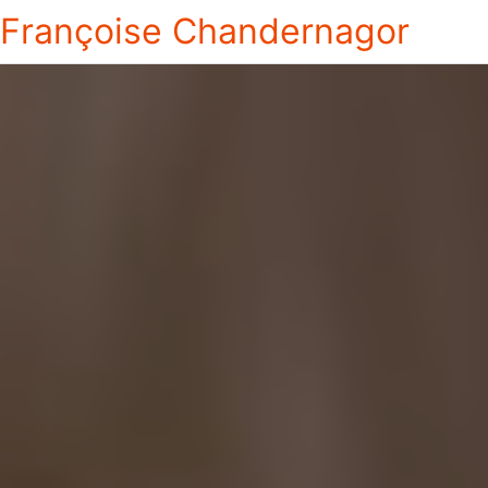
Françoise Chandernagor