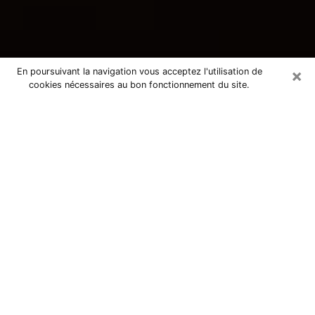
×
En poursuivant la navigation vous acceptez l'utilisation de
cookies nécessaires au bon fonctionnement du site.
Consultation avec une voyante
tarologue à Saint-Vallier 71230