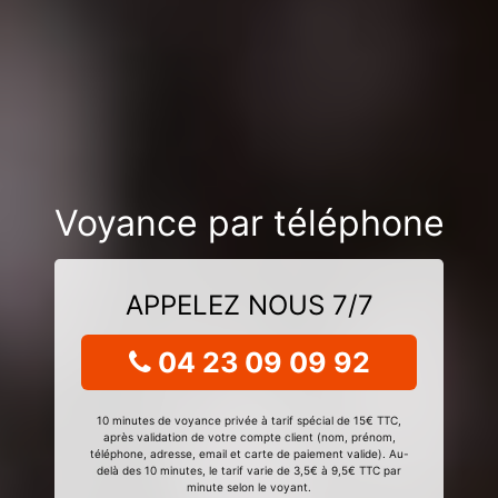
Voyance par téléphone
APPELEZ NOUS 7/7
04 23 09 09 92
10 minutes de voyance privée à tarif spécial de 15€ TTC,
après validation de votre compte client (nom, prénom,
téléphone, adresse, email et carte de paiement valide). Au-
delà des 10 minutes, le tarif varie de 3,5€ à 9,5€ TTC par
minute selon le voyant.