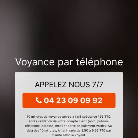
Voyance par téléphone
APPELEZ NOUS 7/7
04 23 09 09 92
10 minutes de voyance privée à tarif spécial de 15€ TTC,
après validation de votre compte client (nom, prénom,
téléphone, adresse, email et carte de paiement valide). Au-
delà des 10 minutes, le tarif varie de 3,5€ à 9,5€ TTC par
minute selon le voyant.