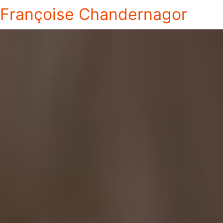
Françoise Chandernagor