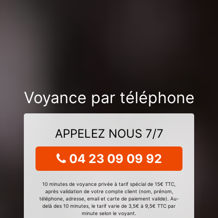
Voyance par téléphone
APPELEZ NOUS 7/7
04 23 09 09 92
10 minutes de voyance privée à tarif spécial de 15€ TTC,
après validation de votre compte client (nom, prénom,
téléphone, adresse, email et carte de paiement valide). Au-
delà des 10 minutes, le tarif varie de 3,5€ à 9,5€ TTC par
minute selon le voyant.