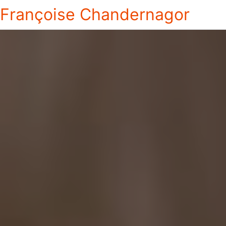
Françoise Chandernagor