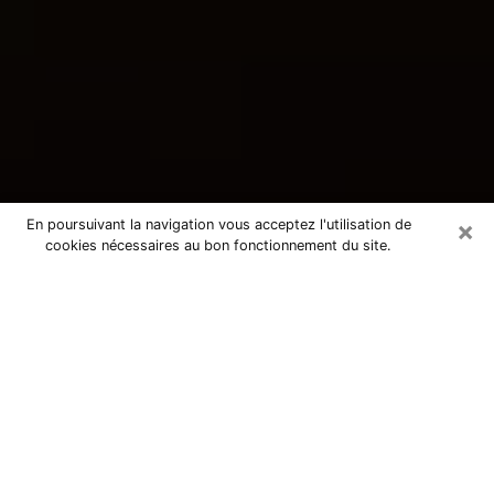
×
En poursuivant la navigation vous acceptez l'utilisation de
cookies nécessaires au bon fonctionnement du site.
Consultation avec une voyante
tarologue à Déville-lès-Rouen
76250