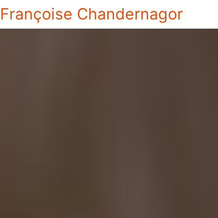
Françoise Chandernagor