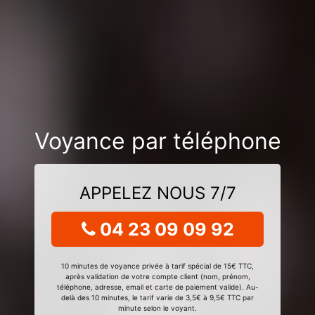
Voyance par téléphone
APPELEZ NOUS 7/7
04 23 09 09 92
10 minutes de voyance privée à tarif spécial de 15€ TTC,
après validation de votre compte client (nom, prénom,
téléphone, adresse, email et carte de paiement valide). Au-
delà des 10 minutes, le tarif varie de 3,5€ à 9,5€ TTC par
minute selon le voyant.