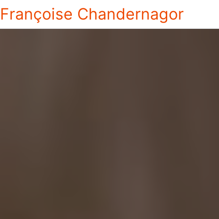
Françoise Chandernagor