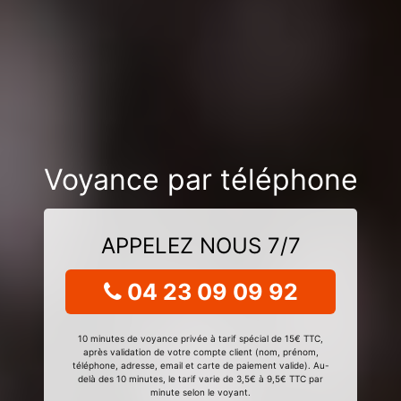
Voyance par téléphone
APPELEZ NOUS 7/7
04 23 09 09 92
10 minutes de voyance privée à tarif spécial de 15€ TTC,
après validation de votre compte client (nom, prénom,
téléphone, adresse, email et carte de paiement valide). Au-
delà des 10 minutes, le tarif varie de 3,5€ à 9,5€ TTC par
minute selon le voyant.