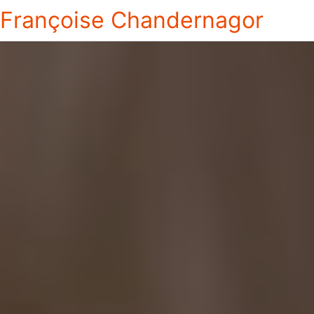
Françoise Chandernagor