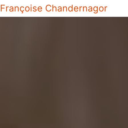
Françoise Chandernagor