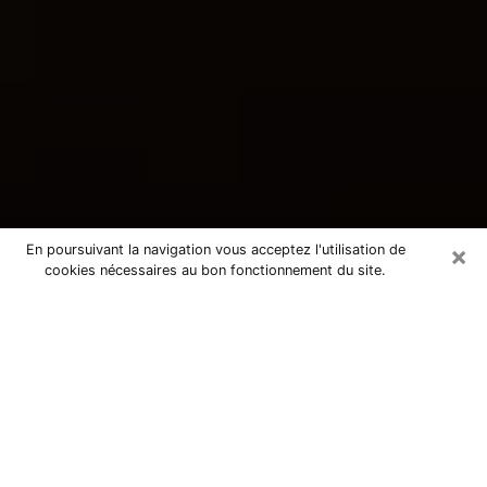
×
En poursuivant la navigation vous acceptez l'utilisation de
cookies nécessaires au bon fonctionnement du site.
Consultation avec une voyante
tarologue à Bailly-Romainvilliers
77700