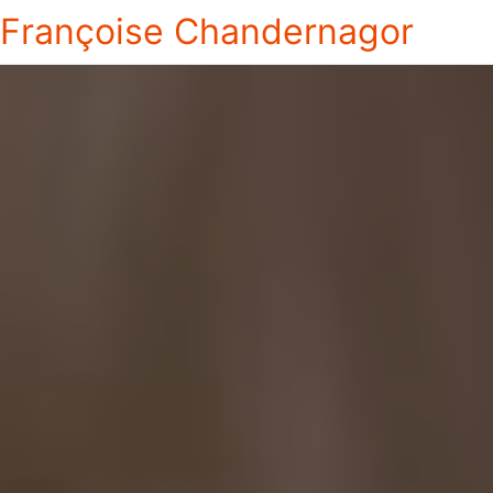
Françoise Chandernagor