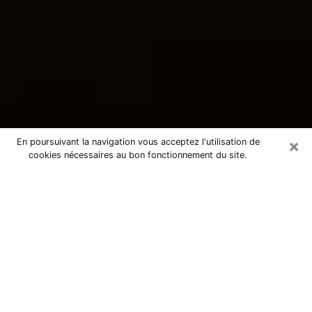
×
En poursuivant la navigation vous acceptez l'utilisation de
cookies nécessaires au bon fonctionnement du site.
Consultation avec une voyante
tarologue à Fontenay-Trésigny
77610