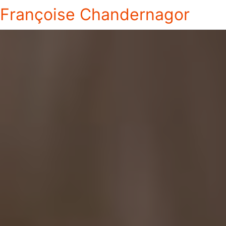
Françoise Chandernagor