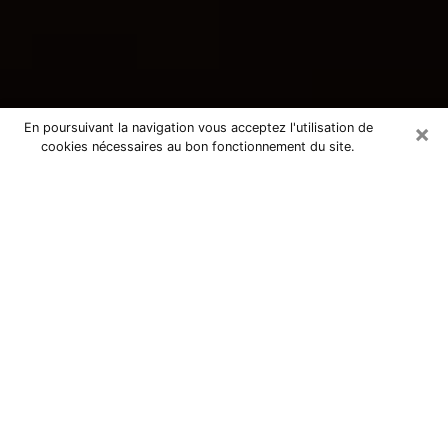
×
En poursuivant la navigation vous acceptez l'utilisation de
cookies nécessaires au bon fonctionnement du site.
Consultation avec une voyante
tarologue au Mée-sur-Seine 77350