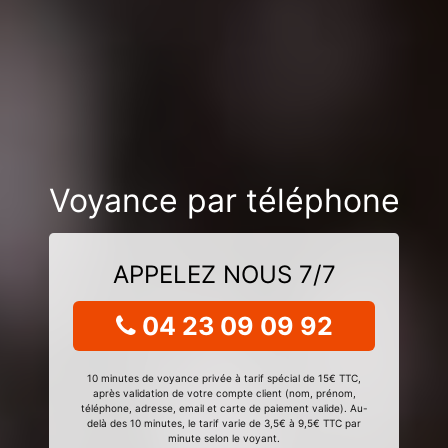
Voyance par téléphone
APPELEZ NOUS 7/7
04 23 09 09 92
10 minutes de voyance privée à tarif spécial de 15€ TTC,
après validation de votre compte client (nom, prénom,
téléphone, adresse, email et carte de paiement valide). Au-
delà des 10 minutes, le tarif varie de 3,5€ à 9,5€ TTC par
minute selon le voyant.