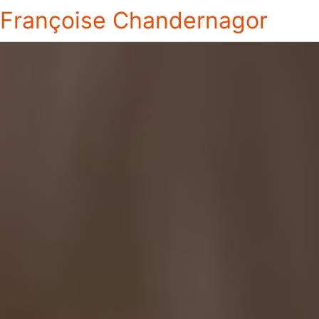
Françoise Chandernagor