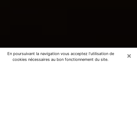
×
En poursuivant la navigation vous acceptez l'utilisation de
cookies nécessaires au bon fonctionnement du site.
Consultation avec une voyante
tarologue à Moissy-Cramayel 77550