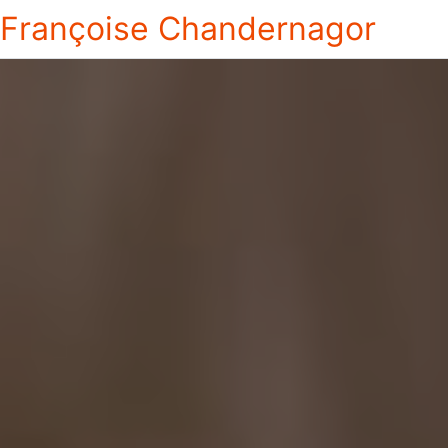
Françoise Chandernagor