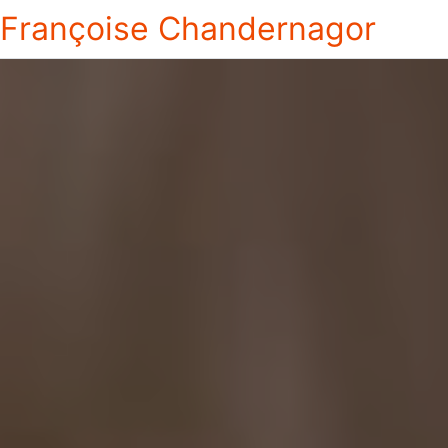
Françoise Chandernagor