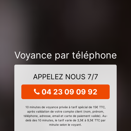
Voyance par téléphone
APPELEZ NOUS 7/7
04 23 09 09 92
10 minutes de voyance privée à tarif spécial de 15€ TTC,
après validation de votre compte client (nom, prénom,
téléphone, adresse, email et carte de paiement valide). Au-
delà des 10 minutes, le tarif varie de 3,5€ à 9,5€ TTC par
minute selon le voyant.