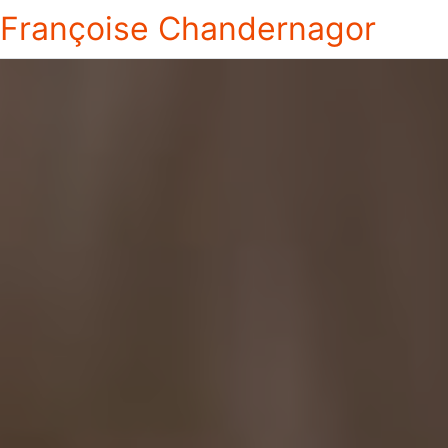
Françoise Chandernagor