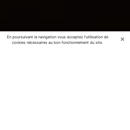
×
En poursuivant la navigation vous acceptez l'utilisation de
cookies nécessaires au bon fonctionnement du site.
Consultation avec une voyante
tarologue à Quincy-Voisins 77860