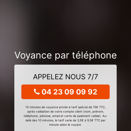
Voyance par téléphone
APPELEZ NOUS 7/7
04 23 09 09 92
10 minutes de voyance privée à tarif spécial de 15€ TTC,
après validation de votre compte client (nom, prénom,
téléphone, adresse, email et carte de paiement valide). Au-
delà des 10 minutes, le tarif varie de 3,5€ à 9,5€ TTC par
minute selon le voyant.