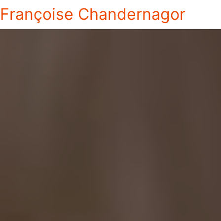
Françoise Chandernagor