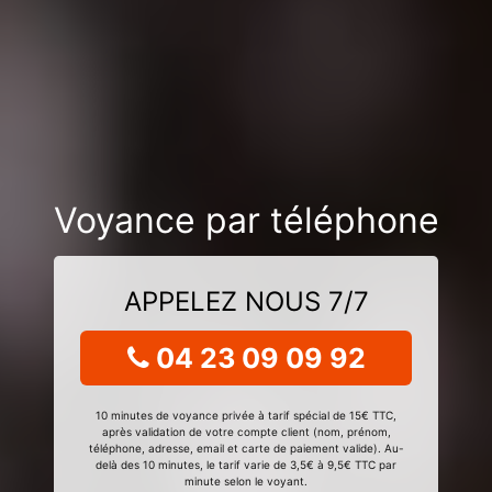
Voyance par téléphone
APPELEZ NOUS 7/7
04 23 09 09 92
10 minutes de voyance privée à tarif spécial de 15€ TTC,
après validation de votre compte client (nom, prénom,
téléphone, adresse, email et carte de paiement valide). Au-
delà des 10 minutes, le tarif varie de 3,5€ à 9,5€ TTC par
minute selon le voyant.