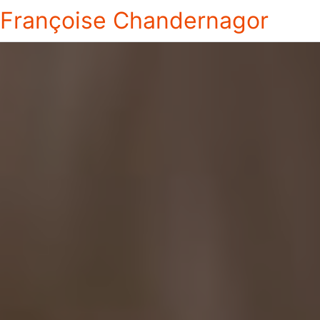
Françoise Chandernagor