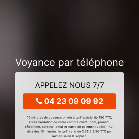
Voyance par téléphone
APPELEZ NOUS 7/7
04 23 09 09 92
10 minutes de voyance privée à tarif spécial de 15€ TTC,
après validation de votre compte client (nom, prénom,
téléphone, adresse, email et carte de paiement valide). Au-
delà des 10 minutes, le tarif varie de 3,5€ à 9,5€ TTC par
minute selon le voyant.