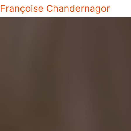
Françoise Chandernagor