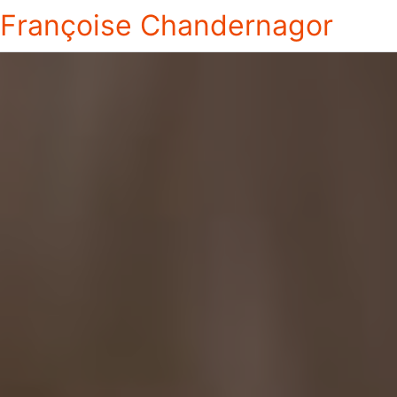
Françoise Chandernagor