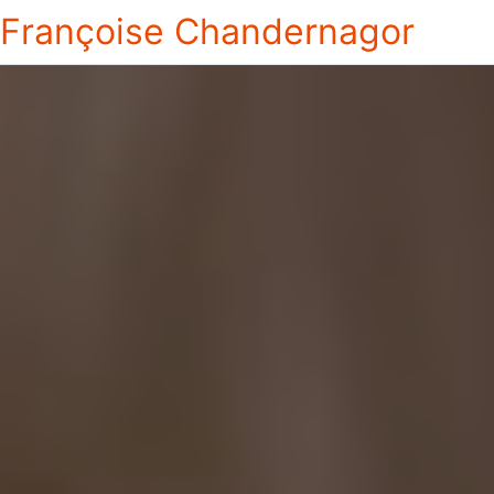
Françoise Chandernagor