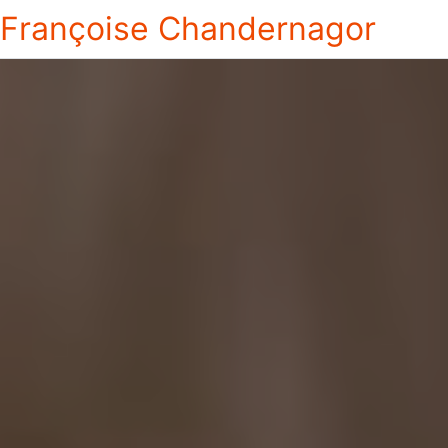
Françoise Chandernagor