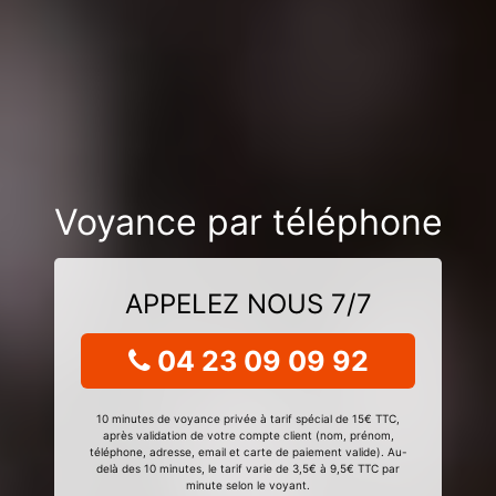
Voyance par téléphone
APPELEZ NOUS 7/7
04 23 09 09 92
10 minutes de voyance privée à tarif spécial de 15€ TTC,
après validation de votre compte client (nom, prénom,
téléphone, adresse, email et carte de paiement valide). Au-
delà des 10 minutes, le tarif varie de 3,5€ à 9,5€ TTC par
minute selon le voyant.