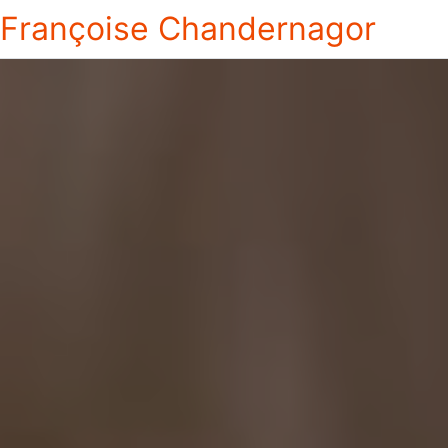
Françoise Chandernagor