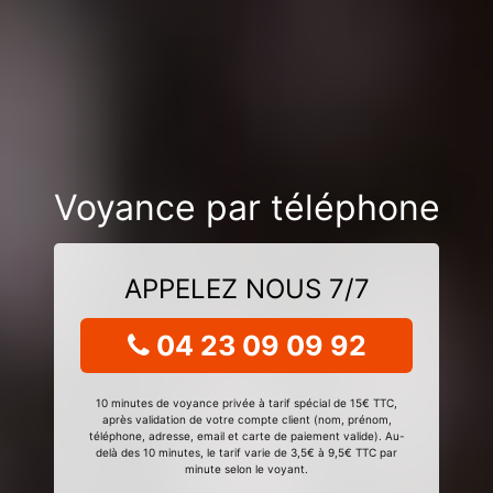
Voyance par téléphone
APPELEZ NOUS 7/7
04 23 09 09 92
10 minutes de voyance privée à tarif spécial de 15€ TTC,
après validation de votre compte client (nom, prénom,
téléphone, adresse, email et carte de paiement valide). Au-
delà des 10 minutes, le tarif varie de 3,5€ à 9,5€ TTC par
minute selon le voyant.