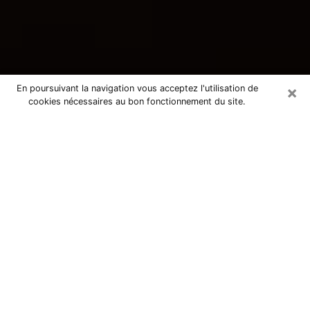
×
En poursuivant la navigation vous acceptez l'utilisation de
cookies nécessaires au bon fonctionnement du site.
Consultation avec une voyante
tarologue à Sainte-Maxime 83120