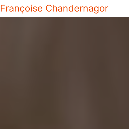
Françoise Chandernagor