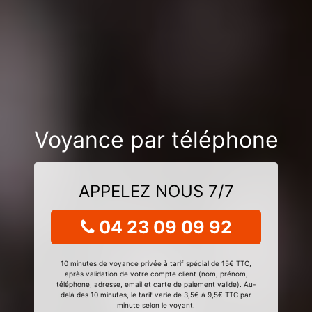
Voyance par téléphone
APPELEZ NOUS 7/7
04 23 09 09 92
10 minutes de voyance privée à tarif spécial de 15€ TTC,
après validation de votre compte client (nom, prénom,
téléphone, adresse, email et carte de paiement valide). Au-
delà des 10 minutes, le tarif varie de 3,5€ à 9,5€ TTC par
minute selon le voyant.