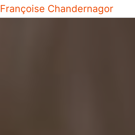
Françoise Chandernagor