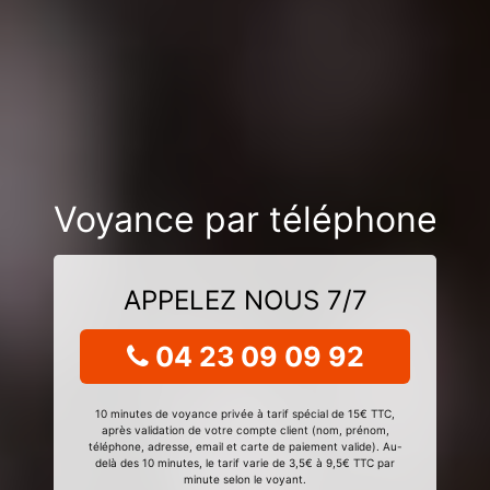
Voyance par téléphone
APPELEZ NOUS 7/7
04 23 09 09 92
10 minutes de voyance privée à tarif spécial de 15€ TTC,
après validation de votre compte client (nom, prénom,
téléphone, adresse, email et carte de paiement valide). Au-
delà des 10 minutes, le tarif varie de 3,5€ à 9,5€ TTC par
minute selon le voyant.