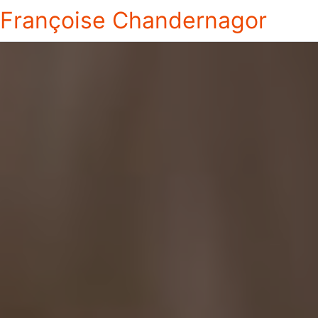
Françoise Chandernagor