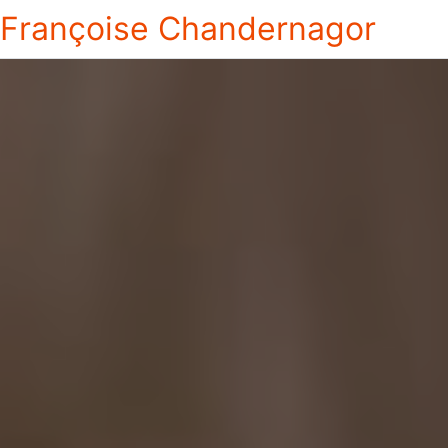
Françoise Chandernagor