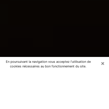
×
En poursuivant la navigation vous acceptez l'utilisation de
cookies nécessaires au bon fonctionnement du site.
Consultation avec une voyante
tarologue à Talmont-Saint-Hilaire
85440