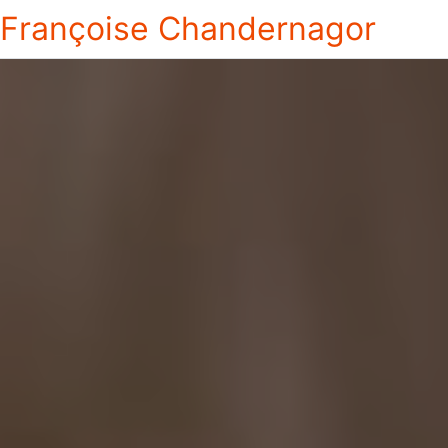
Françoise Chandernagor