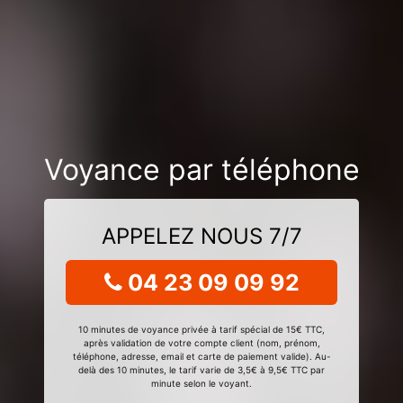
Voyance par téléphone
APPELEZ NOUS 7/7
04 23 09 09 92
10 minutes de voyance privée à tarif spécial de 15€ TTC,
après validation de votre compte client (nom, prénom,
téléphone, adresse, email et carte de paiement valide). Au-
delà des 10 minutes, le tarif varie de 3,5€ à 9,5€ TTC par
minute selon le voyant.