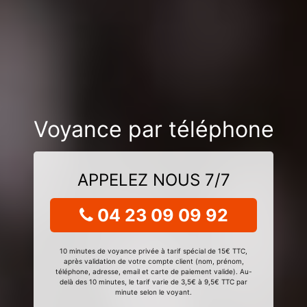
Voyance par téléphone
APPELEZ NOUS 7/7
04 23 09 09 92
10 minutes de voyance privée à tarif spécial de 15€ TTC,
après validation de votre compte client (nom, prénom,
téléphone, adresse, email et carte de paiement valide). Au-
delà des 10 minutes, le tarif varie de 3,5€ à 9,5€ TTC par
minute selon le voyant.