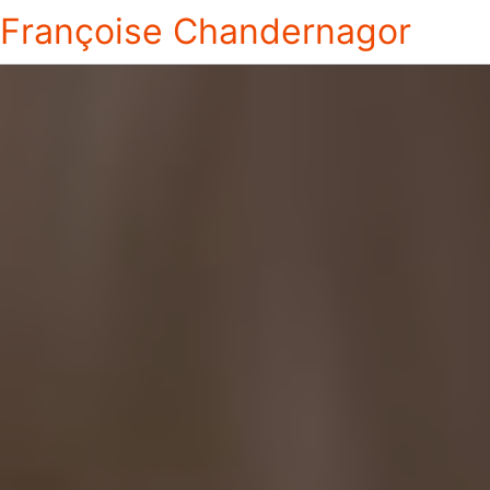
Françoise Chandernagor