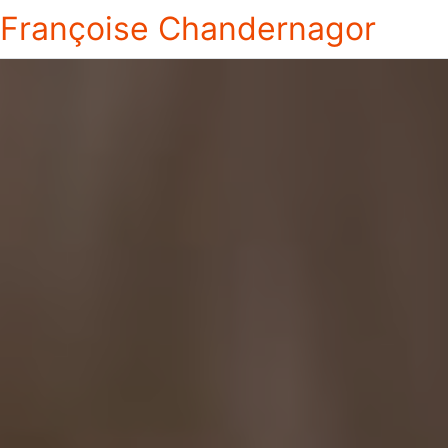
Françoise Chandernagor