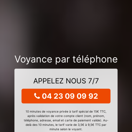
Voyance par téléphone
APPELEZ NOUS 7/7
04 23 09 09 92
10 minutes de voyance privée à tarif spécial de 15€ TTC,
après validation de votre compte client (nom, prénom,
téléphone, adresse, email et carte de paiement valide). Au-
delà des 10 minutes, le tarif varie de 3,5€ à 9,5€ TTC par
minute selon le voyant.