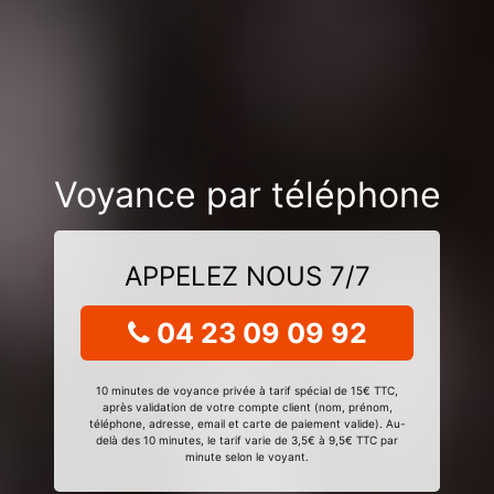
Voyance par téléphone
APPELEZ NOUS 7/7
04 23 09 09 92
10 minutes de voyance privée à tarif spécial de 15€ TTC,
après validation de votre compte client (nom, prénom,
téléphone, adresse, email et carte de paiement valide). Au-
delà des 10 minutes, le tarif varie de 3,5€ à 9,5€ TTC par
minute selon le voyant.