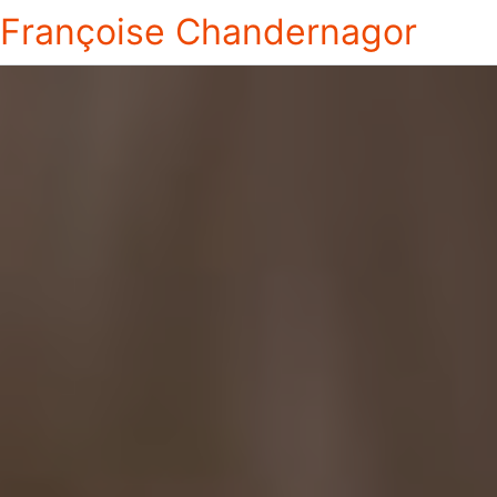
Françoise Chandernagor