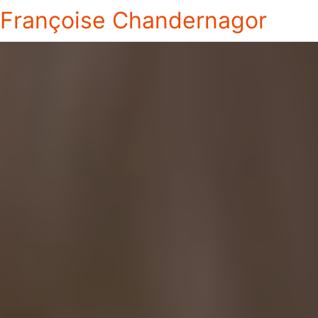
Françoise Chandernagor