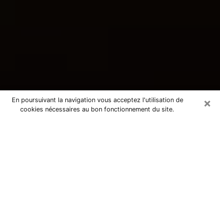
×
En poursuivant la navigation vous acceptez l'utilisation de
cookies nécessaires au bon fonctionnement du site.
Consultation avec une voyante
tarologue à La Colle-sur-Loup
06480