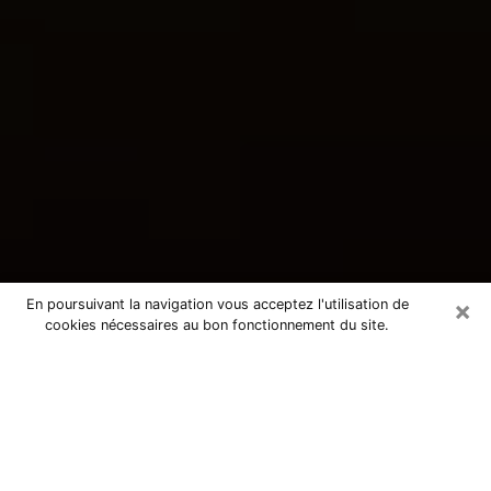
×
En poursuivant la navigation vous acceptez l'utilisation de
cookies nécessaires au bon fonctionnement du site.
Consultation avec une voyante
tarologue à Mandelieu-la-Napoule
06210