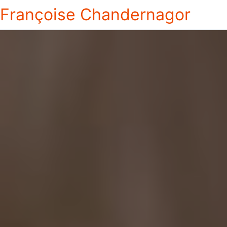
Françoise Chandernagor