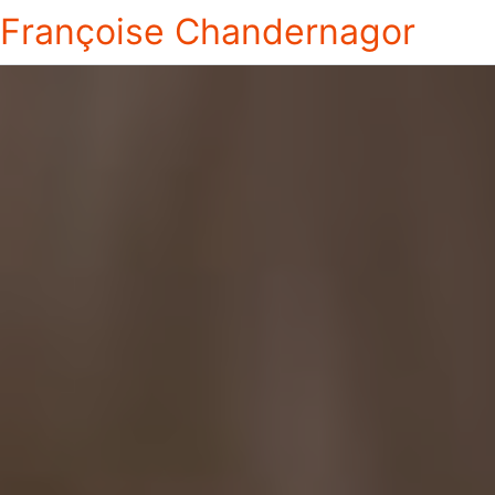
Françoise Chandernagor