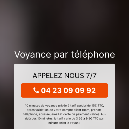
Voyance par téléphone
APPELEZ NOUS 7/7
04 23 09 09 92
10 minutes de voyance privée à tarif spécial de 15€ TTC,
après validation de votre compte client (nom, prénom,
téléphone, adresse, email et carte de paiement valide). Au-
delà des 10 minutes, le tarif varie de 3,5€ à 9,5€ TTC par
minute selon le voyant.