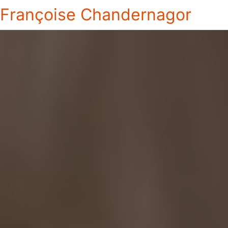
Françoise Chandernagor