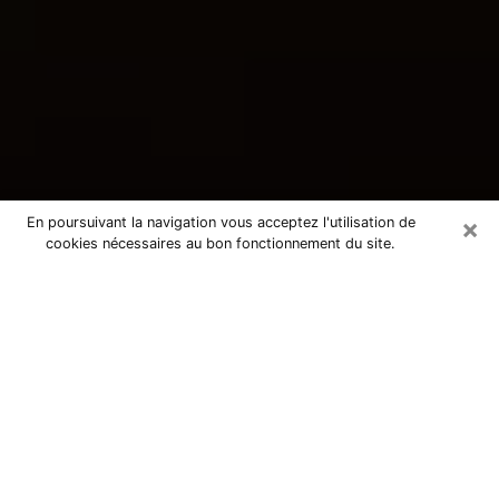
×
En poursuivant la navigation vous acceptez l'utilisation de
cookies nécessaires au bon fonctionnement du site.
Consultation avec une voyante
tarologue à Arpajon-sur-Cère 15130