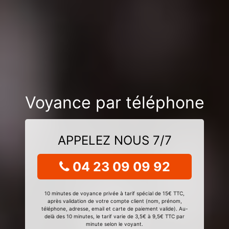
Voyance par téléphone
APPELEZ NOUS 7/7
04 23 09 09 92
10 minutes de voyance privée à tarif spécial de 15€ TTC,
après validation de votre compte client (nom, prénom,
téléphone, adresse, email et carte de paiement valide). Au-
delà des 10 minutes, le tarif varie de 3,5€ à 9,5€ TTC par
minute selon le voyant.