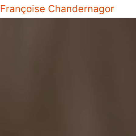
Françoise Chandernagor