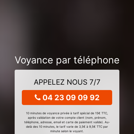
Voyance par téléphone
APPELEZ NOUS 7/7
04 23 09 09 92
10 minutes de voyance privée à tarif spécial de 15€ TTC,
après validation de votre compte client (nom, prénom,
téléphone, adresse, email et carte de paiement valide). Au-
delà des 10 minutes, le tarif varie de 3,5€ à 9,5€ TTC par
minute selon le voyant.