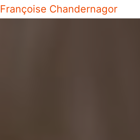
Françoise Chandernagor