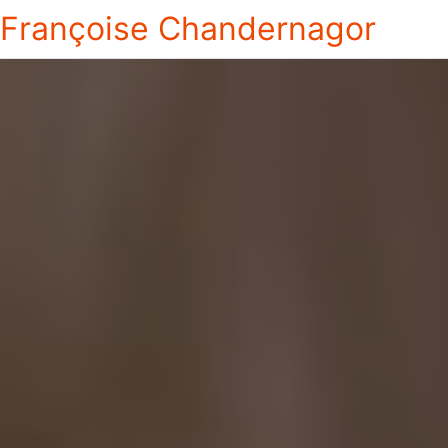
Françoise Chandernagor