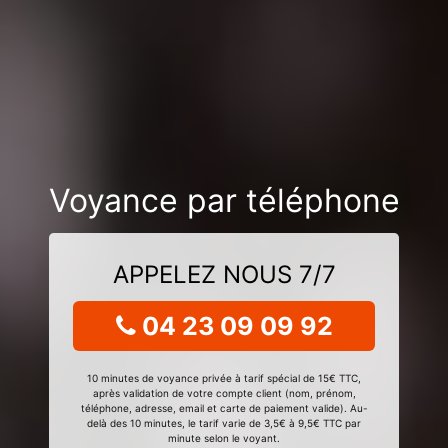
Voyance par téléphone
APPELEZ NOUS 7/7
04 23 09 09 92
10 minutes de voyance privée à tarif spécial de 15€ TTC,
après validation de votre compte client (nom, prénom,
téléphone, adresse, email et carte de paiement valide). Au-
delà des 10 minutes, le tarif varie de 3,5€ à 9,5€ TTC par
minute selon le voyant.