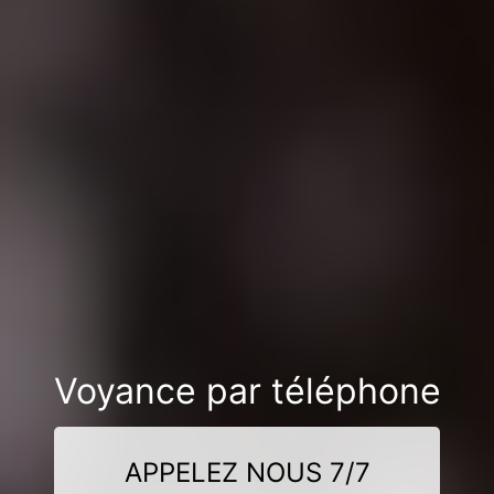
Voyance par téléphone
APPELEZ NOUS 7/7