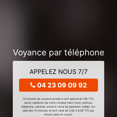
Voyance par téléphone
APPELEZ NOUS 7/7
04 23 09 09 92
10 minutes de voyance privée à tarif spécial de 15€ TTC,
après validation de votre compte client (nom, prénom,
téléphone, adresse, email et carte de paiement valide). Au-
delà des 10 minutes, le tarif varie de 3,5€ à 9,5€ TTC par
minute selon le voyant.