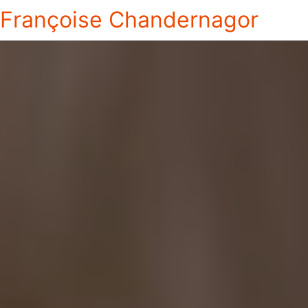
Françoise Chandernagor