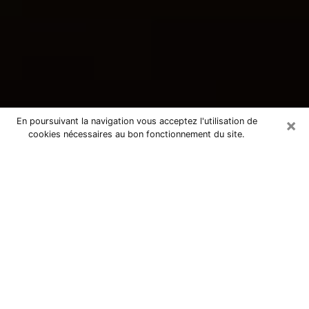
×
En poursuivant la navigation vous acceptez l'utilisation de
cookies nécessaires au bon fonctionnement du site.
Consultation avec une voyante
tarologue à Bures-sur-Yvette 91440