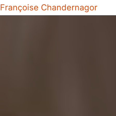
Françoise Chandernagor