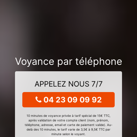
Voyance par téléphone
APPELEZ NOUS 7/7
04 23 09 09 92
10 minutes de voyance privée à tarif spécial de 15€ TTC,
après validation de votre compte client (nom, prénom,
téléphone, adresse, email et carte de paiement valide). Au-
delà des 10 minutes, le tarif varie de 3,5€ à 9,5€ TTC par
minute selon le voyant.