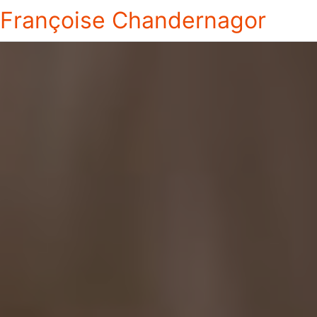
Françoise Chandernagor