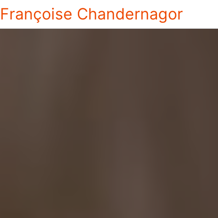
Françoise Chandernagor