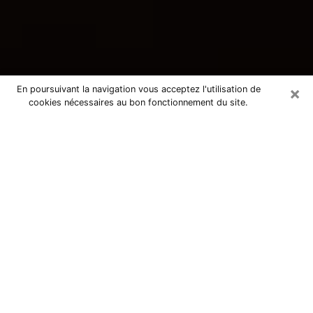
×
En poursuivant la navigation vous acceptez l'utilisation de
cookies nécessaires au bon fonctionnement du site.
Consultation avec une voyante
tarologue à Gif-sur-Yvette 91190