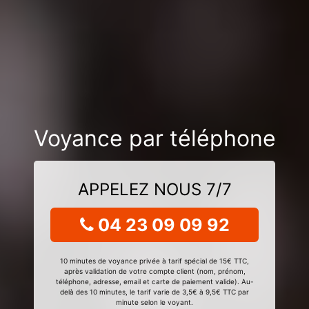
Voyance par téléphone
APPELEZ NOUS 7/7
04 23 09 09 92
10 minutes de voyance privée à tarif spécial de 15€ TTC,
après validation de votre compte client (nom, prénom,
téléphone, adresse, email et carte de paiement valide). Au-
delà des 10 minutes, le tarif varie de 3,5€ à 9,5€ TTC par
minute selon le voyant.