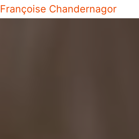
Françoise Chandernagor