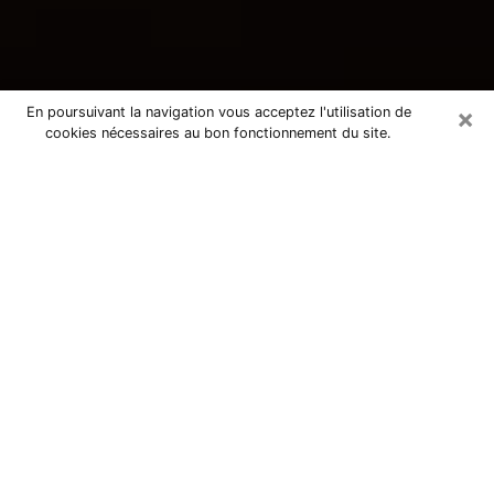
×
En poursuivant la navigation vous acceptez l'utilisation de
cookies nécessaires au bon fonctionnement du site.
Consultation avec une voyante
tarologue à Ris-Orangis 91130