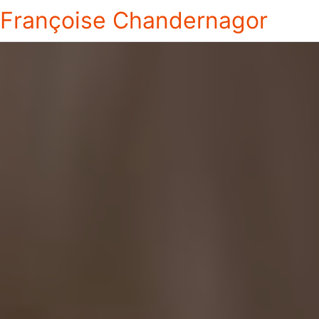
Françoise Chandernagor