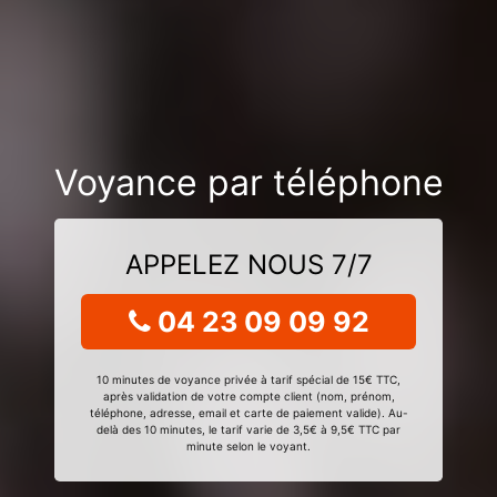
Voyance par téléphone
APPELEZ NOUS 7/7
04 23 09 09 92
10 minutes de voyance privée à tarif spécial de 15€ TTC,
après validation de votre compte client (nom, prénom,
téléphone, adresse, email et carte de paiement valide). Au-
delà des 10 minutes, le tarif varie de 3,5€ à 9,5€ TTC par
minute selon le voyant.